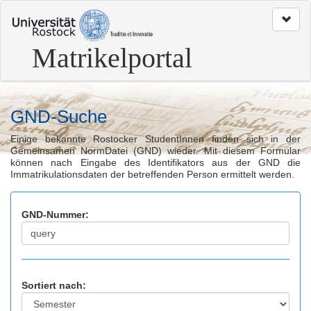
zum
Seitenanfang
Matrikelportal
GND-Suche
Einige bekannte Rostocker StudentInnen finden sich in der
Gemeinsamen NormDatei (GND) wieder. Mit diesem Formular
können nach Eingabe des Identifikators aus der GND die
Immatrikulationsdaten der betreffenden Person ermittelt werden.
GND-Nummer:
Sortiert nach: