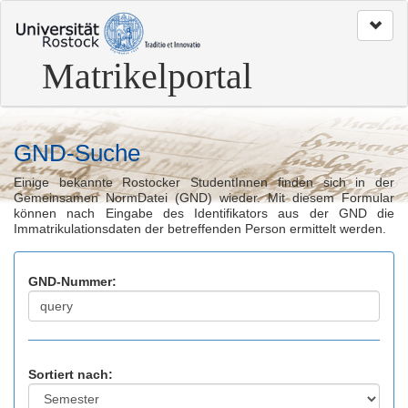
zum
Seitenanfang
Matrikelportal
GND-Suche
Einige bekannte Rostocker StudentInnen finden sich in der
Gemeinsamen NormDatei (GND) wieder. Mit diesem Formular
können nach Eingabe des Identifikators aus der GND die
Immatrikulationsdaten der betreffenden Person ermittelt werden.
GND-Nummer:
Sortiert nach: