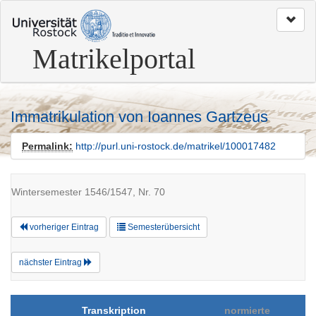
zum
Seitenanfang
Matrikelportal
Immatrikulation von Ioannes Gartzeus
Permalink:
http://purl.uni-rostock.de/matrikel/100017482
Wintersemester 1546/1547, Nr. 70
vorheriger Eintrag
Semesterübersicht
nächster Eintrag
Transkription
normierte