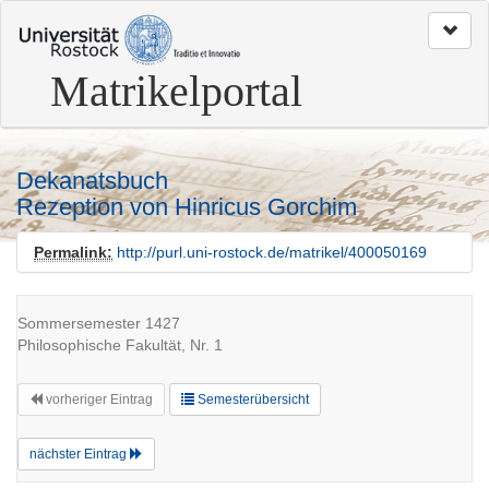
zum
Seitenanfang
Matrikelportal
Dekanatsbuch
Rezeption von Hinricus Gorchim
Permalink:
http://purl.uni-rostock.de/matrikel/400050169
Sommersemester 1427
Philosophische Fakultät, Nr. 1
vorheriger Eintrag
Semesterübersicht
nächster Eintrag