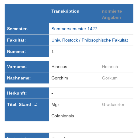
Transkription
normierte
Angaben
Semester:
Sommersemester 1427
Fakultät:
Univ. Rostock / Philosophische Fakultät
Nummer:
1
Vorname:
Hinricus
Heinrich
Nachname:
Gorchim
Gorkum
Herkunft:
-
Titel, Stand ...:
Mgr.
Graduierter
Coloniensis