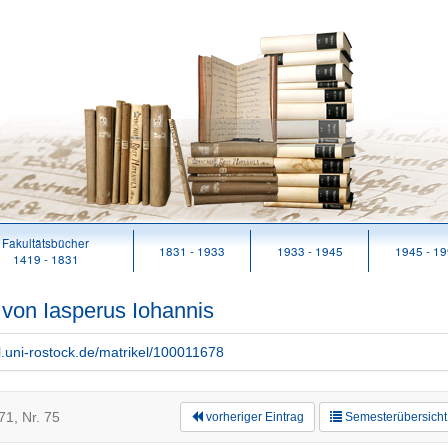
Fakultätsbücher
1831 - 1933
1933 - 1945
1945 - 1
1419 - 1831
 von Iasperus Iohannis
rl.uni-rostock.de/matrikel/100011678
1, Nr. 75
vorheriger Eintrag
Semesterübersicht