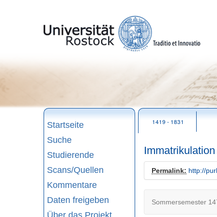
zum
Seitenanfang
1419 - 1831
Startseite
Suche
Immatrikulation
Studierende
Scans/Quellen
Permalink:
http://pu
Kommentare
Daten freigeben
Sommersemester 147
Über das Projekt