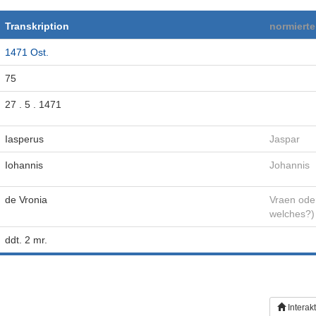
Transkription
normiert
1471 Ost.
75
27 . 5 . 1471
Iasperus
Jaspar
Iohannis
Johannis
de Vronia
Vraen oder
welches?)
ddt. 2 mr.
Interak