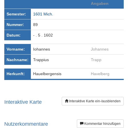
Angaben
Semester:
1601 Mich.
Nummer:
89
Datum:
- . 5 . 1602
Vorname:
Iohannes
Johannes
Nachname:
Trappius
Trapp
Herkunft:
Hauelbergensis
Havelberg
Interaktive Karte
Interaktive Karte ein-/ausblenden
Nutzerkommentare
Kommentar hinzufügen