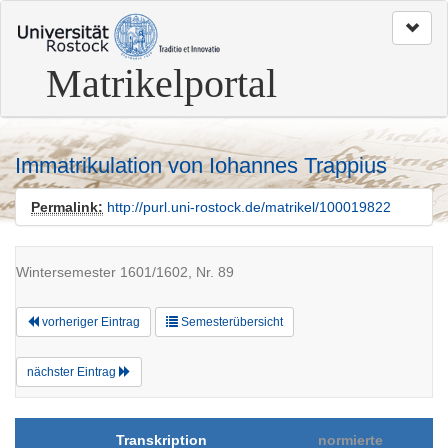
zum
Seitenanfang
Matrikelportal
Immatrikulation von Iohannes Trappius
Permalink:
http://purl.uni-rostock.de/matrikel/100019822
Wintersemester 1601/1602, Nr. 89
vorheriger Eintrag
Semesterübersicht
nächster Eintrag
Transkription
normierte