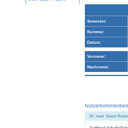
Semester:
Nummer:
Datum:
Vorname:
Nachname:
Nutzerkommentar
Dr. med. Geert Ruic
Gottfried Schultz/Sc