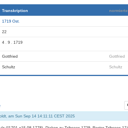
Transkription
normiert
1719 Ost.
22
4 . 9 . 1719
Gottfried
Gottfried
Schultz
Schultz
e
koldt, am Sun Sep 14 14:11:11 CEST 2025
hulz (*1701 +15.08.1778), Diakon zu Tribsees 1729, Pastor Tribsees 17