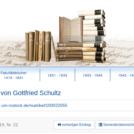
Fakultätsbücher
1831 - 1933
1933 - 1945
1945 - 1
1419 - 1831
 von Gottfried Schultz
rl.uni-rostock.de/matrikel/100022055
9, Nr. 22
vorheriger Eintrag
Semesterübersicht