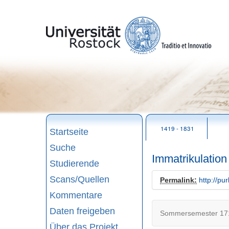
zum
Seitenanfang
1419 - 1831
Startseite
Suche
Immatrikulation
Studierende
Scans/Quellen
Permalink:
http://pu
Kommentare
Daten freigeben
Sommersemester 171
Über das Projekt