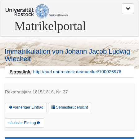
zum
Seitenanfang
Matrikelportal
Immatrikulation von Johann Jacob Ludwig
Wiechelt
Permalink:
http://purl.uni-rostock.de/matrikel/100026976
Rektoratsjahr 1815/1816, Nr. 37
vorheriger Eintrag
Semesterübersicht
nächster Eintrag