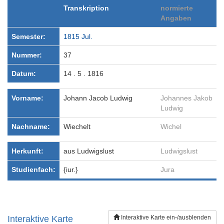
Transkription
normierte
Angaben
Semester:
1815 Jul.
Nummer:
37
Datum:
14 . 5 . 1816
Vorname:
Johann Jacob Ludwig
Johannes Jakob
Ludwig
Nachname:
Wiechelt
Wichel
Herkunft:
aus Ludwigslust
Ludwigslust
Studienfach:
{iur.}
Jura
Interaktive Karte
Interaktive Karte ein-/ausblenden