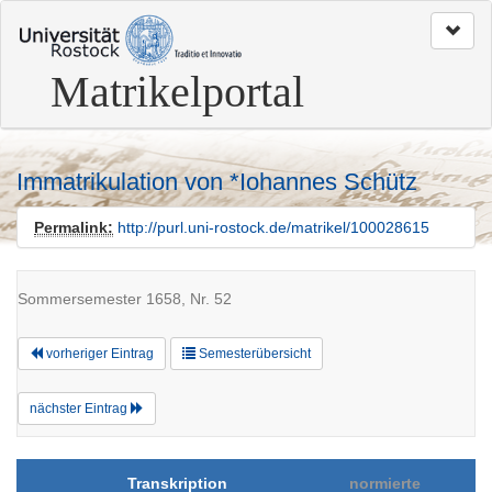
zum
Seitenanfang
Matrikelportal
Immatrikulation von *Iohannes Schütz
Permalink:
http://purl.uni-rostock.de/matrikel/100028615
Sommersemester 1658, Nr. 52
vorheriger Eintrag
Semesterübersicht
nächster Eintrag
Transkription
normierte