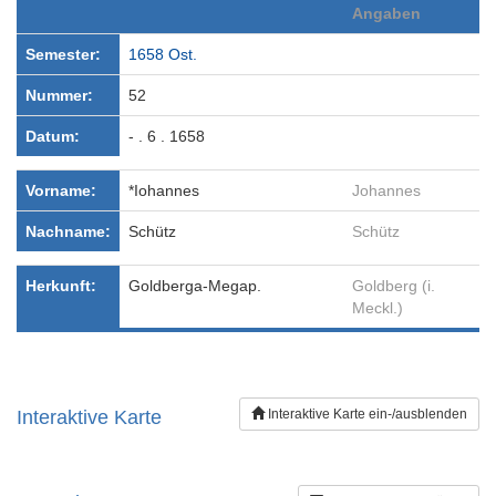
Angaben
Semester:
1658 Ost.
Nummer:
52
Datum:
- . 6 . 1658
Vorname:
*Iohannes
Johannes
Nachname:
Schütz
Schütz
Herkunft:
Goldberga-Megap.
Goldberg (i.
Meckl.)
Interaktive Karte
Interaktive Karte ein-/ausblenden