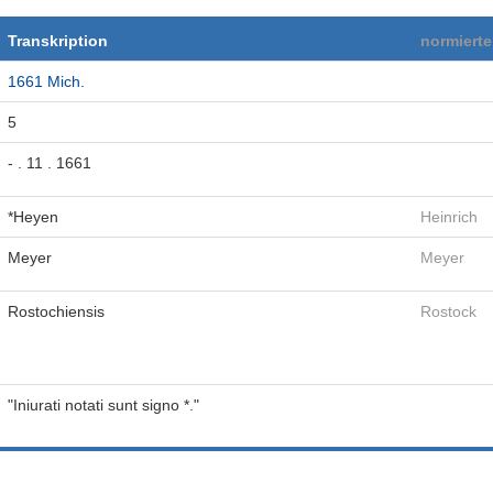
Transkription
normiert
1661 Mich.
5
- . 11 . 1661
*Heyen
Heinrich
Meyer
Meyer
Rostochiensis
Rostock
"Iniurati notati sunt signo *."