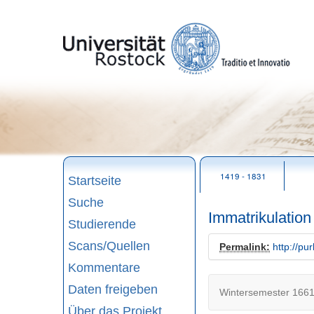
zum
Seitenanfang
1419 - 1831
Startseite
Suche
Immatrikulatio
Studierende
Scans/Quellen
Permalink:
http://pu
Kommentare
Daten freigeben
Wintersemester 1661
Über das Projekt