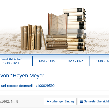
Fakultätsbücher
1831 - 1933
1933 - 1945
1945 - 1
1419 - 1831
n von *Heyen Meyer
rl.uni-rostock.de/matrikel/100029592
/1662, Nr. 5
vorheriger Eintrag
Semesterübersicht