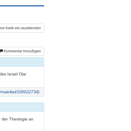
tive Karte ein-/ausblenden
Kommentar hinzufügen
es Israel Olai
de/matrikel/100022734
)
r der Theologie an