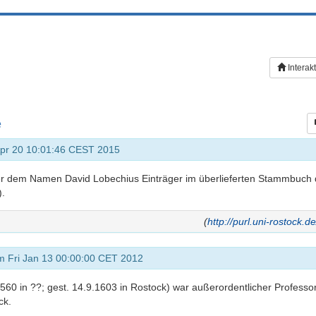
Interak
e
pr 20 10:01:46 CEST 2015
er dem Namen David Lobechius Einträger im überlieferten Stammbuch d
).
(
http://purl.uni-rostock.
m Fri Jan 13 00:00:00 CET 2012
560 in ??; gest. 14.9.1603 in Rostock) war außerordentlicher Professo
ck.