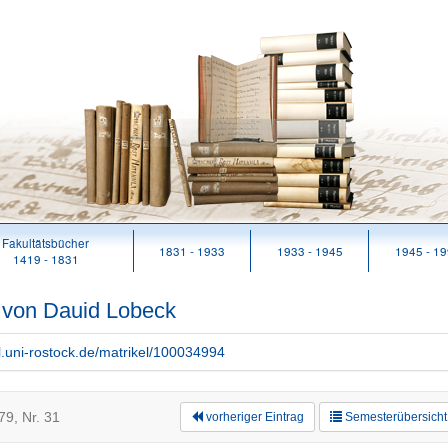
Fakultätsbücher
1831 - 1933
1933 - 1945
1945 - 1
1419 - 1831
n von Dauid Lobeck
rl.uni-rostock.de/matrikel/100034994
9, Nr. 31
vorheriger Eintrag
Semesterübersicht