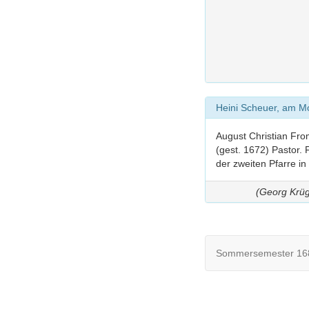
Heini Scheuer, am M
August Christian Fro
(gest. 1672) Pastor.
der zweiten Pfarre i
(Georg Krüg
Sommersemester 168