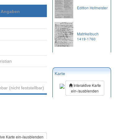
Edition Hofmeister
e Angaben
Matrikelbuch
1419-1760
istian
Karte
Interaktive Karte
ar (nicht feststellbar)
ein-/ausblenden
tive Karte ein-/ausblenden