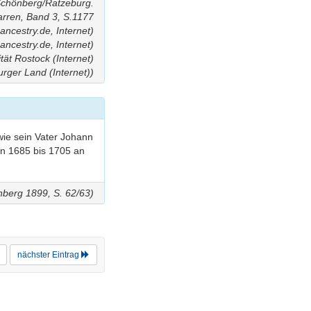
 Schönberg/Ratzeburg.
arren, Band 3, S.1177
ncestry.de, Internet)
ancestry.de, Internet)
ität Rostock (Internet)
rger Land (Internet))
ie sein Vater Johann
on 1685 bis 1705 an
nberg 1899, S. 62/63)
nächster Eintrag