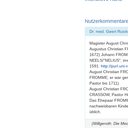
Nutzerkommentar
Dr. med. Geert Ruic
Magister August Chr
Augustus Christian 
1672) Johann FROMM 
NEELS/"NELIUS", imm
1591:
http://purl.uni
August Christian FR
FROMME; er war geme
Pastor bis 1711).
August Christian FR
CRASSOW, Pastor He
Das Ehepaar FROMM-
nachweisbaren Kinder
üblich.
(Willgeroth: Die M