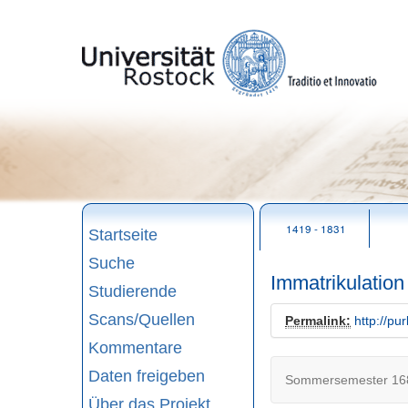
zum
Seitenanfang
1419 - 1831
Startseite
Suche
Immatrikulatio
Studierende
Scans/Quellen
Permalink:
http://pu
Kommentare
Daten freigeben
Sommersemester 168
Über das Projekt