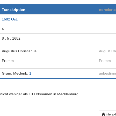
Transkription
normiert
1682 Ost.
4
8 . 5 . 1682
Augustus Christianus
August Chr
Fromm
Fromm
Gram. Meclenb.
1
unbestimmb
icht weniger als 10 Ortsnamen in Mecklenburg
Interak