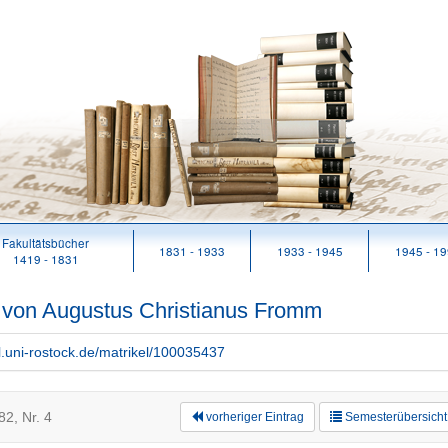
Fakultätsbücher
1831 - 1933
1933 - 1945
1945 - 1
1419 - 1831
n von Augustus Christianus Fromm
rl.uni-rostock.de/matrikel/100035437
2, Nr. 4
vorheriger Eintrag
Semesterübersicht