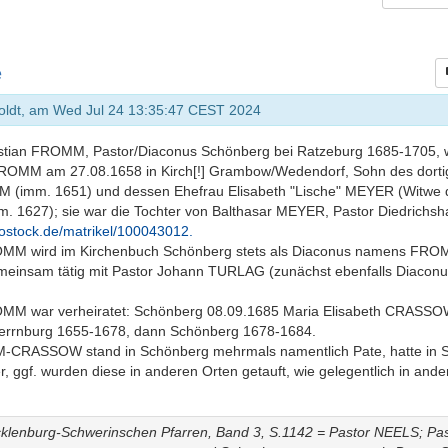
e
koldt, am Wed Jul 24 13:35:47 CEST 2024
istian FROMM, Pastor/Diaconus Schönberg bei Ratzeburg 1685-1705, w
FROMM am 27.08.1658 in Kirch[!] Grambow/Wedendorf, Sohn des dorti
(imm. 1651) und dessen Ehefrau Elisabeth "Lische" MEYER (Witwe 
. 1627); sie war die Tochter von Balthasar MEYER, Pastor Diedrichs
-rostock.de/matrikel/100043012.
OMM wird im Kirchenbuch Schönberg stets als Diaconus namens FROM
insam tätig mit Pastor Johann TURLAG (zunächst ebenfalls Diaconus
OMM war verheiratet: Schönberg 08.09.1685 Maria Elisabeth CRASSOW,
rrnburg 1655-1678, dann Schönberg 1678-1684.
CRASSOW stand in Schönberg mehrmals namentlich Pate, hatte in S
, ggf. wurden diese in anderen Orten getauft, wie gelegentlich in ande
ecklenburg-Schwerinschen Pfarren, Band 3, S.1142 = Pastor NEELS; P