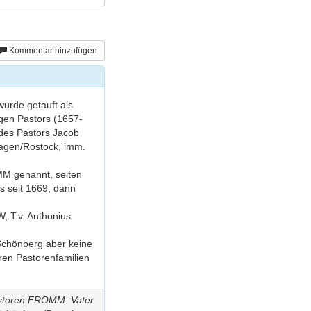
Kommentar hinzufügen
urde getauft als
gen Pastors (1657-
des Pastors Jacob
hagen/Rostock, imm.
M genannt, selten
 seit 1669, dann
 T.v. Anthonius
chönberg aber keine
ren Pastorenfamilien
astoren FROMM: Vater