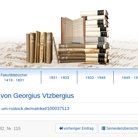
Fakultätsbücher
1831 - 1933
1933 - 1945
1945 - 1
1419 - 1831
 von Georgius Vtzbergius
rl.uni-rostock.de/matrikel/100037513
2, Nr. 115
vorheriger Eintrag
Semesterübersicht