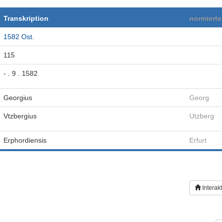
Transkription
normiert
1582 Ost.
115
- . 9 . 1582
Georgius
Georg
Vtzbergius
Utzberg
Erphordiensis
Erfurt
Interak