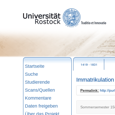
zum
Seitenanfang
1419 - 1831
Startseite
Suche
Immatrikulation
Studierende
Scans/Quellen
Permalink:
http://pu
Kommentare
Daten freigeben
Sommersemester 158
Über das Projekt