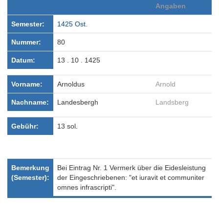
Angaben
Semester:
1425 Ost.
Nummer:
80
Datum:
13 . 10 . 1425
Vorname:
Arnoldus
Arnold
Nachname:
Landesbergh
Landsberg
Gebühr:
13 sol.
Bemerkung
Bei Eintrag Nr. 1 Vermerk über die Eidesleistung
(Semester):
der Eingeschriebenen: "et iuravit et communiter
omnes infrascripti".