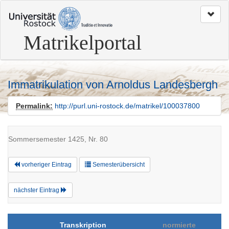
zum
Seitenanfang
Matrikelportal
Immatrikulation von Arnoldus Landesbergh
Permalink:
http://purl.uni-rostock.de/matrikel/100037800
Sommersemester 1425, Nr. 80
vorheriger Eintrag
Semesterübersicht
nächster Eintrag
Transkription
normierte