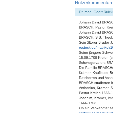
Nutzerkommentar
Dr. med. Geert Ruic
Johann David BRASCH 
BRASCH, Pastor Krei
Johann David BRASCH
BRASCH, S.S. Theol. 
Sein älterer Bruder 
rostock.de/matrikel
Seine jüngere Schwe
15.09.1709 Kreien (
Schwiegervaters BR
Die Familie BRASCH(E
Krämer, Kaufleute, B
Ratsherren und Asse
BRASCH studierten i
Anthonius, Kramer, S
Pastor Kreien 1666-
Joachim, Kramer, im
1666-1708.
Ob ein Verwandter s