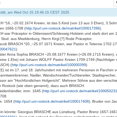
e
koldt, am Wed Oct 15 19:46:15 CEST 2025
*16.,~20.02.1674 Kreien, ist das 5.Kind (von 13 aus 3 Ehen), 3.Soh
en 1666-1708 (
http://purl.uni-rostock.de/matrikel/100017396
).
 war Präceptor in Oldenswort/Schleswig-Holstein und starb dort am 
Stud. aus Meeklenburg, Herrn Kirgl.[?] Rode Präceptor.
Jacob BRASCH *20.,~25.07.1671 Kreien, war Pastor in Teterow 1702-17
/100047621
).
ster Anna Sophia BRASCH ~25.08.1677 Kreien (+26.09.1715 Kreien), 
seine 1.Ehe) mit Johann WOLFF Pastor Kreien 1709-1749 (Nachfolger 
ASCH) (
http://purl.uni-rostock.de/matrikel/100000399
).
) ist im 17. und 18. Jahrhundert mit mehreren Personen in Parchim ve
ranntweinbrenner, Nadler, Wandschneider/Tuchbereiter, Stadtsprecher, 
ssor am "Hochfürstlichen Hofgericht". Mehrere Söhne aus den verschi
n Rostock (wie oben genannt), dazu auch BRASCH:
eidenhändler, imm. 1645 (
http://purl.uni-rostock.de/matrikel/10005023
1708.
m. 1654 (
http://purl.uni-rostock.de/matrikel/100017408
), Bruder von Ja
ein könnte: Georgius BRASCHE aus Lüneburg, Pastor Brenz 1657-1667