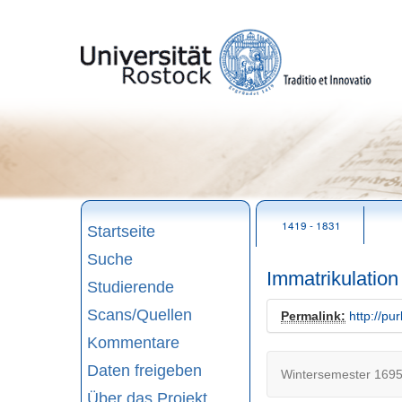
zum
Seitenanfang
1419 - 1831
Startseite
Suche
Immatrikulatio
Studierende
Scans/Quellen
Permalink:
http://pu
Kommentare
Daten freigeben
Wintersemester 1695
Über das Projekt