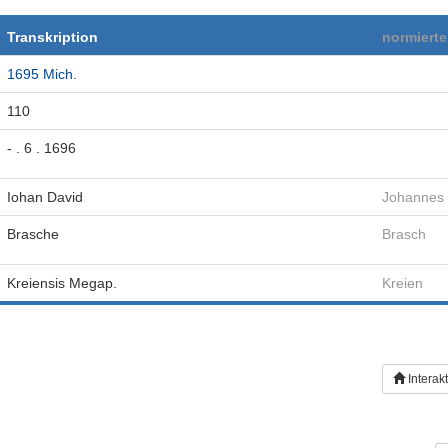
Transkription
normiert
1695 Mich.
110
- . 6 . 1696
Iohan David
Johannes 
Brasche
Brasch
Kreiensis Megap.
Kreien
Interak