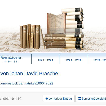
Fakultätsbücher
1831 - 1933
1933 - 1945
1945 - 1
1419 - 1831
n von Iohan David Brasche
rl.uni-rostock.de/matrikel/100047622
/1696, Nr. 110
vorheriger Eintrag
Semesterübersicht