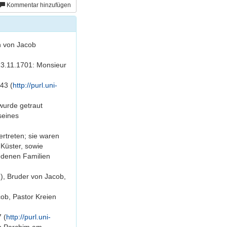
Kommentar hinzufügen
n von Jacob
13.11.1701: Monsieur
43 (
http://purl.uni-
wurde getraut
seines
rtreten; sie waren
Küster, sowie
edenen Familien
1
), Bruder von Jacob,
cob, Pastor Kreien
 (
http://purl.uni-