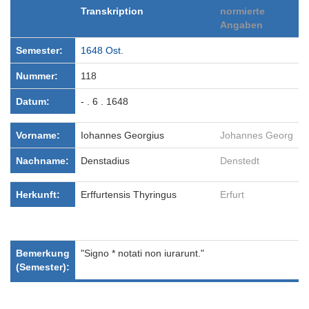
Transkription
normierte
Angaben
Semester:
1648 Ost.
Nummer:
118
Datum:
- . 6 . 1648
Vorname:
Iohannes Georgius
Johannes Georg
Nachname:
Denstadius
Denstedt
Herkunft:
Erffurtensis Thyringus
Erfurt
Bemerkung
"Signo * notati non iurarunt."
(Semester):