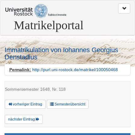
zum
Seitenanfang
Matrikelportal
Immatrikulation von Iohannes Georgius
Denstadius
Permalink:
http://purl.uni-rostock.de/matrikel/100050468
Sommersemester 1648, Nr. 118
vorheriger Eintrag
Semesterübersicht
nächster Eintrag