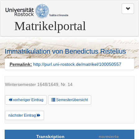
zum
Seitenanfang
Matrikelportal
Immatrikulation von Benedictus Ristelius
Permalink:
http://purl.uni-rostock.de/matrikel/100050557
Wintersemester 1648/1649, Nr. 14
vorheriger Eintrag
Semesterübersicht
nächster Eintrag
Transkription
normierte