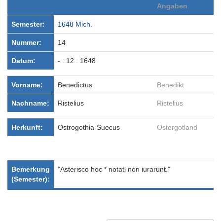
Angaben
Semester:
1648 Mich.
Nummer:
14
Datum:
- . 12 . 1648
Vorname:
Benedictus
Benedikt
Nachname:
Ristelius
Ristelius
Herkunft:
Ostrogothia-Suecus
Ostergotland
Bemerkung
"Asterisco hoc * notati non iurarunt."
(Semester):