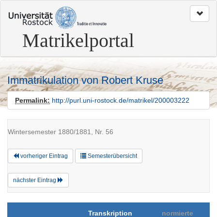
zum
Seitenanfang
Matrikelportal
Immatrikulation von Robert Kruse
Permalink:
http://purl.uni-rostock.de/matrikel/200003222
Wintersemester 1880/1881, Nr. 56
vorheriger Eintrag
Semesterübersicht
nächster Eintrag
Transkription
normierte