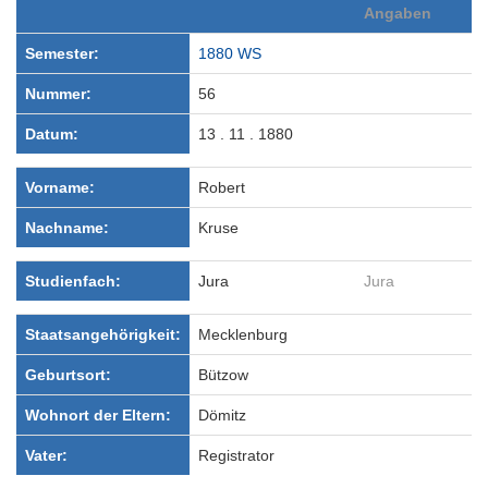
Angaben
Semester:
1880 WS
Nummer:
56
Datum:
13 . 11 . 1880
Vorname:
Robert
Nachname:
Kruse
Studienfach:
Jura
Jura
Staatsangehörigkeit:
Mecklenburg
Geburtsort:
Bützow
Wohnort der Eltern:
Dömitz
Vater:
Registrator