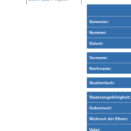
Semester:
Nummer:
Datum:
Vorname:
Nachname:
Studienfach:
Staatsangehörigkeit:
Geburtsort:
Wohnort der Eltern:
Vater: