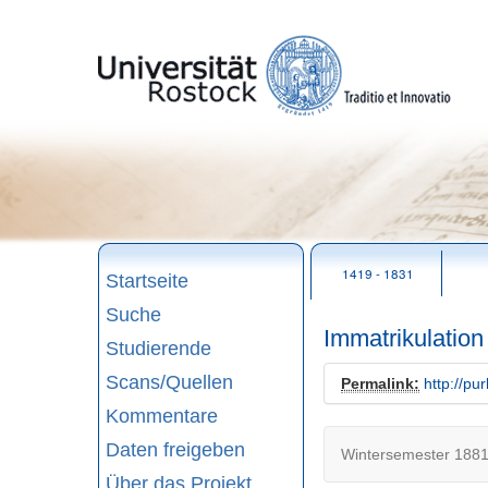
zum
Seitenanfang
1419 - 1831
Startseite
Suche
Immatrikulatio
Studierende
Scans/Quellen
Permalink:
http://pu
Kommentare
Daten freigeben
Wintersemester 1881
Über das Projekt