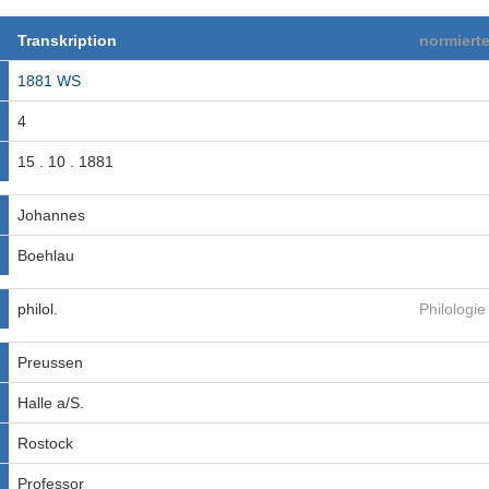
Transkription
normiert
1881 WS
4
15 . 10 . 1881
Johannes
Boehlau
philol.
Philologie
Preussen
Halle a/S.
Rostock
Professor