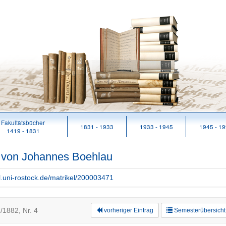
Fakultätsbücher
1831 - 1933
1933 - 1945
1945 - 1
1419 - 1831
n von Johannes Boehlau
rl.uni-rostock.de/matrikel/200003471
/1882, Nr. 4
vorheriger Eintrag
Semesterübersicht