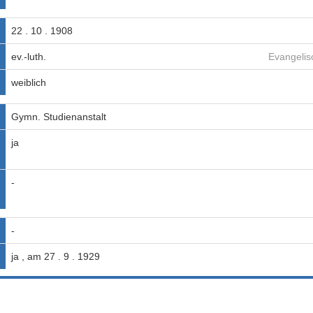
22 . 10 . 1908
ev.-luth.
Evangelis
weiblich
Gymn. Studienanstalt
ja
-
-
ja , am 27 . 9 . 1929