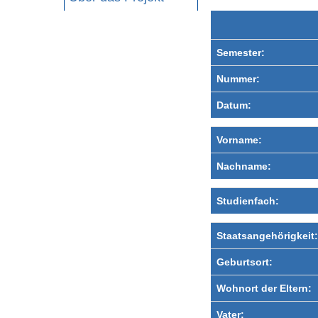
Semester:
Nummer:
Datum:
Vorname:
Nachname:
Studienfach:
Staatsangehörigkeit:
Geburtsort:
Wohnort der Eltern:
Vater: