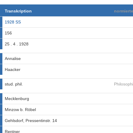
Transkription
normiert
1928 SS
156
25 . 4 . 1928
Annalise
Haacker
stud. phil.
Philosoph
Mecklenburg
Minzow b. Röbel
Gehlsdorf, Pressentinstr. 14
Rentner