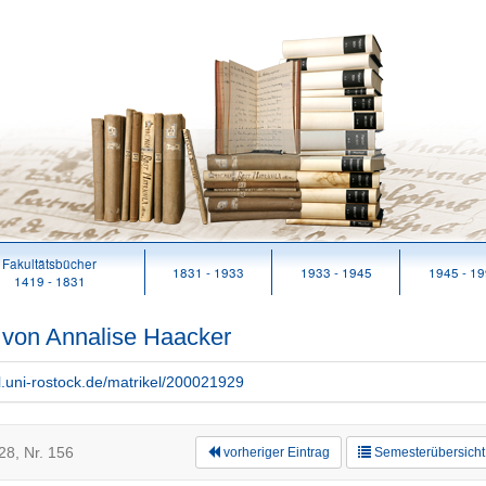
Fakultätsbücher
1831 - 1933
1933 - 1945
1945 - 1
1419 - 1831
n von Annalise Haacker
rl.uni-rostock.de/matrikel/200021929
8, Nr. 156
vorheriger Eintrag
Semesterübersicht