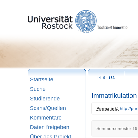
zum
Seitenanfang
1419 - 1831
Startseite
Suche
Immatrikulatio
Studierende
Scans/Quellen
Permalink:
http://pu
Kommentare
Daten freigeben
Sommersemester 192
Über das Projekt