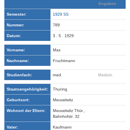
Angaben
Semester:
1929 SS
Nummer:
789
Datum:
3 . 5 . 1929
Vorname:
Max
Nachname:
Fruchtmann
Studienfach:
med.
Medizin
Staatsangehörigkeit:
Thuring.
Geburtsort:
Meuselwitz
Wohnort der Eltern:
Meuselwitz Thür.,
Bahnhofstr. 32
Vater:
Kaufmann