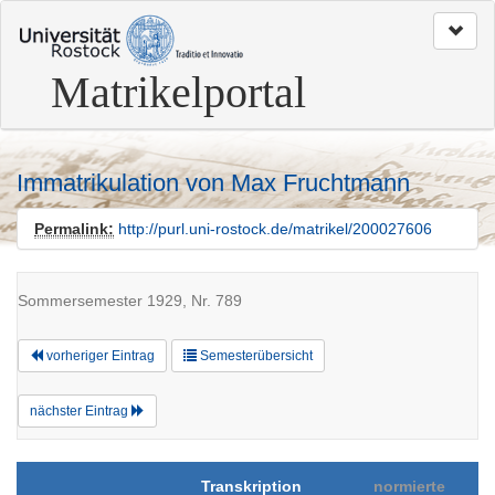
zum
Seitenanfang
Matrikelportal
Immatrikulation von Max Fruchtmann
Permalink:
http://purl.uni-rostock.de/matrikel/200027606
Sommersemester 1929, Nr. 789
vorheriger Eintrag
Semesterübersicht
nächster Eintrag
Transkription
normierte