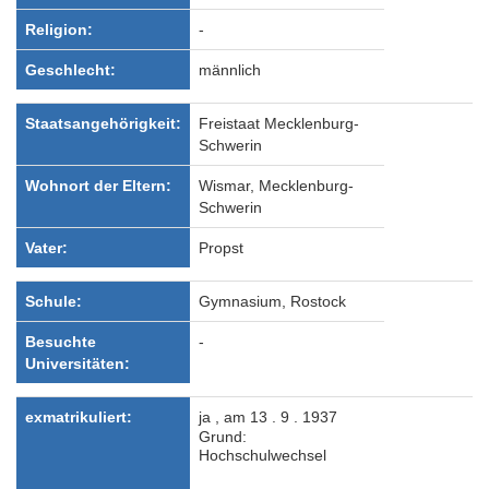
Religion:
-
Geschlecht:
männlich
Staatsangehörigkeit:
Freistaat Mecklenburg-
Schwerin
Wohnort der Eltern:
Wismar, Mecklenburg-
Schwerin
Vater:
Propst
Schule:
Gymnasium, Rostock
Besuchte
-
Universitäten:
exmatrikuliert:
ja , am 13 . 9 . 1937
Grund:
Hochschulwechsel