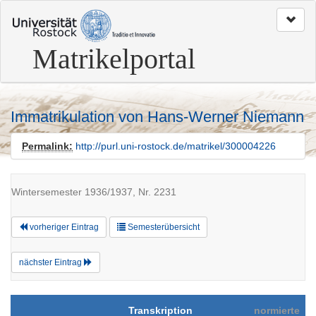
zum
Seitenanfang
Matrikelportal
Immatrikulation von Hans-Werner Niemann
Permalink:
http://purl.uni-rostock.de/matrikel/300004226
Wintersemester 1936/1937, Nr. 2231
vorheriger Eintrag
Semesterübersicht
nächster Eintrag
Transkription
normierte