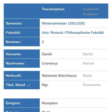
Transkription
normierte
Angaben
Semester:
Wintersemester 1591/1592
Fakultät:
Univ. Rostock / Philosophische Fakultät
Nummer:
2
Vorname:
Daniel
Daniel
Nachname:
Cramerus
Kremer
Herkunft:
Retzensis Marchiacus
Reetz
Titel, Stand ...:
Mgr.
Graduierter
Ereignis:
Rezeption