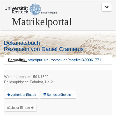
zum
Seitenanfang
Matrikelportal
Dekanatsbuch
Rezeption von Daniel Cramerus
Permalink:
http://purl.uni-rostock.de/matrikel/400061771
Wintersemester 1591/1592
Philosophische Fakultät, Nr. 2
vorheriger Eintrag
Semesterübersicht
nächster Eintrag