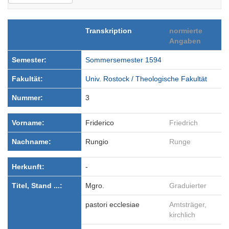
Transkription
normierte
Angaben
Semester:
Sommersemester 1594
Fakultät:
Univ. Rostock / Theologische Fakultät
Nummer:
3
Vorname:
Friderico
Friedrich
Nachname:
Rungio
Runge
Herkunft:
-
Titel, Stand ...:
Mgro.
Graduierter
pastori ecclesiae
Amtsträger,
kirchlich