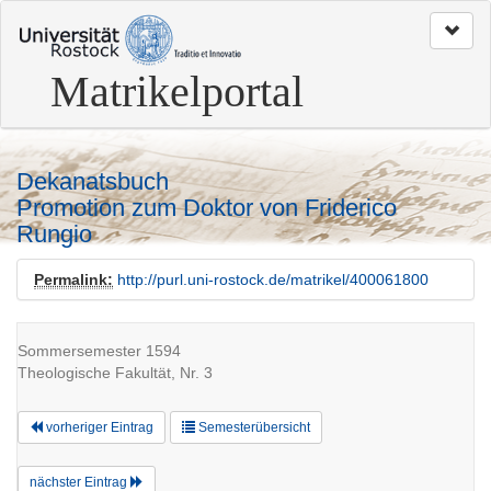
zum
Seitenanfang
Matrikelportal
Dekanatsbuch
Promotion zum Doktor von Friderico
Rungio
Permalink:
http://purl.uni-rostock.de/matrikel/400061800
Sommersemester 1594
Theologische Fakultät, Nr. 3
vorheriger Eintrag
Semesterübersicht
nächster Eintrag