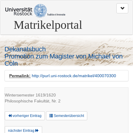
zum
Seitenanfang
Matrikelportal
Dekanatsbuch
Promotion zum Magister von Michael von
Coln
Permalink:
http://purl.uni-rostock.de/matrikel/400070300
Wintersemester 1619/1620
Philosophische Fakultät, Nr. 2
vorheriger Eintrag
Semesterübersicht
nächster Eintrag