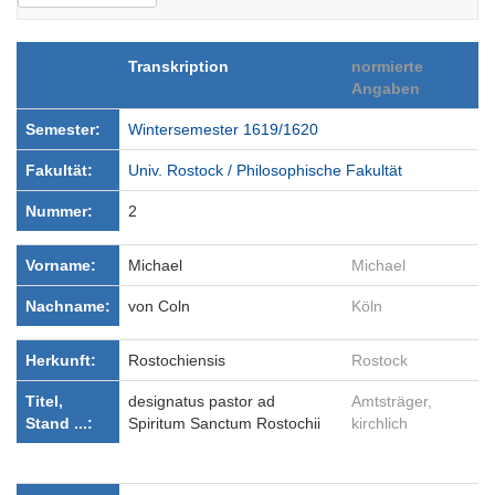
Transkription
normierte
Angaben
Semester:
Wintersemester 1619/1620
Fakultät:
Univ. Rostock / Philosophische Fakultät
Nummer:
2
Vorname:
Michael
Michael
Nachname:
von Coln
Köln
Herkunft:
Rostochiensis
Rostock
Titel,
designatus pastor ad
Amtsträger,
Stand ...:
Spiritum Sanctum Rostochii
kirchlich