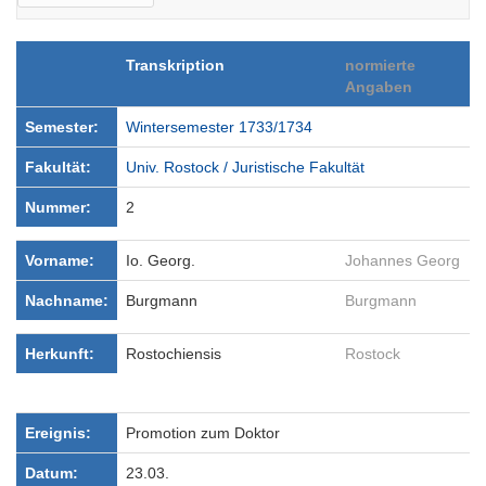
Transkription
normierte
Angaben
Semester:
Wintersemester 1733/1734
Fakultät:
Univ. Rostock / Juristische Fakultät
Nummer:
2
Vorname:
Io. Georg.
Johannes Georg
Nachname:
Burgmann
Burgmann
Herkunft:
Rostochiensis
Rostock
Ereignis:
Promotion zum Doktor
Datum:
23.03.