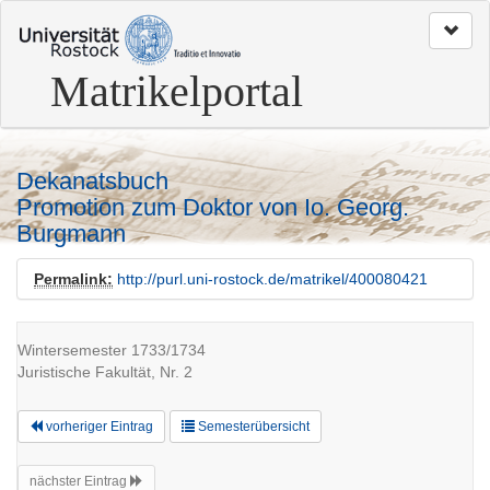
zum
Seitenanfang
Matrikelportal
Dekanatsbuch
Promotion zum Doktor von Io. Georg.
Burgmann
Permalink:
http://purl.uni-rostock.de/matrikel/400080421
Wintersemester 1733/1734
Juristische Fakultät, Nr. 2
vorheriger Eintrag
Semesterübersicht
nächster Eintrag