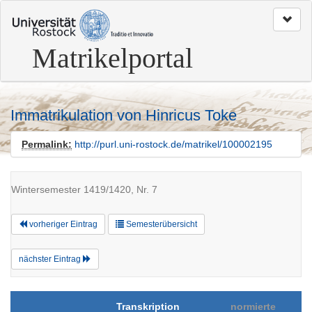
zum
Seitenanfang
Matrikelportal
Immatrikulation von Hinricus Toke
Permalink:
http://purl.uni-rostock.de/matrikel/100002195
Wintersemester 1419/1420, Nr. 7
vorheriger Eintrag
Semesterübersicht
nächster Eintrag
Transkription
normierte