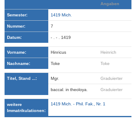
Angaben
Semester:
1419 Mich.
Nummer:
7
Datum:
- . - . 1419
Vorname:
Hinricus
Heinrich
Nachname:
Toke
Toke
Titel, Stand ...:
Mgr.
Graduierter
baccal. in theoloya.
Graduierter
1419 Mich. - Phil. Fak., Nr. 1
weitere
Immatrikulationen: