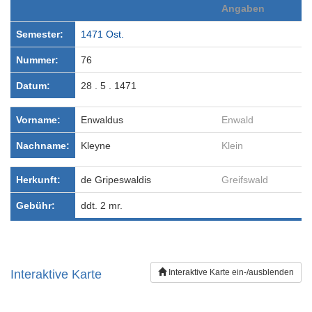
Angaben
Semester:
1471 Ost.
Nummer:
76
Datum:
28 . 5 . 1471
Vorname:
Enwaldus
Enwald
Nachname:
Kleyne
Klein
Herkunft:
de Gripeswaldis
Greifswald
Gebühr:
ddt. 2 mr.
Interaktive Karte
Interaktive Karte ein-/ausblenden