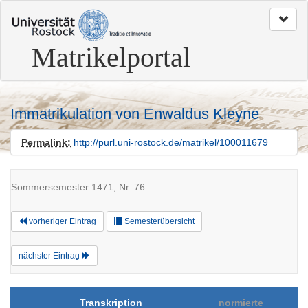
zum
Seitenanfang
Matrikelportal
Immatrikulation von Enwaldus Kleyne
Permalink:
http://purl.uni-rostock.de/matrikel/100011679
Sommersemester 1471, Nr. 76
vorheriger Eintrag
Semesterübersicht
nächster Eintrag
Transkription
normierte