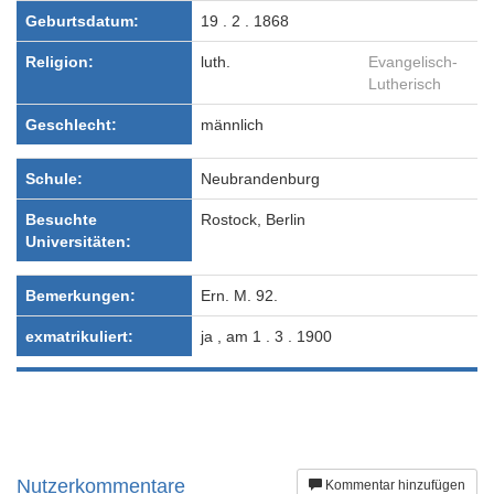
Geburtsdatum:
19 . 2 . 1868
Religion:
luth.
Evangelisch-
Lutherisch
Geschlecht:
männlich
Schule:
Neubrandenburg
Besuchte
Rostock, Berlin
Universitäten:
Bemerkungen:
Ern. M. 92.
exmatrikuliert:
ja , am 1 . 3 . 1900
Nutzerkommentare
Kommentar hinzufügen