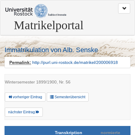
zum
Seitenanfang
Matrikelportal
Immatrikulation von Alb. Senske
Permalink:
http://purl.uni-rostock.de/matrikel/200006918
Wintersemester 1899/1900, Nr. 56
vorheriger Eintrag
Semesterübersicht
nächster Eintrag
Transkription
normierte