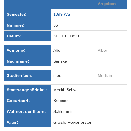
Angaben
Semester:
1899 WS
Nummer:
56
Datum:
31 . 10 . 1899
Vorname:
Alb.
Albert
Nachname:
Senske
Studienfach:
med.
Medizin
Staatsangehörigkeit:
Meckl. Schw.
Geburtsort:
Breesen
Wohnort der Eltern:
Schlemmin
Vater:
Großh. Revierförster