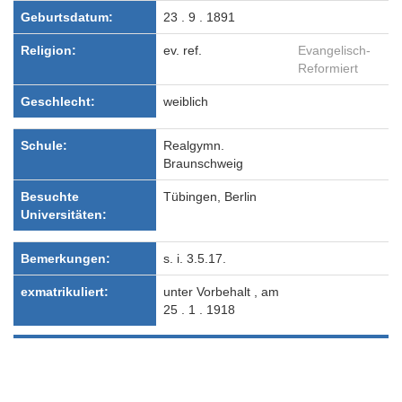
Geburtsdatum:
23 . 9 . 1891
Religion:
ev. ref.
Evangelisch-
Reformiert
Geschlecht:
weiblich
Schule:
Realgymn.
Braunschweig
Besuchte
Tübingen, Berlin
Universitäten:
Bemerkungen:
s. i. 3.5.17.
exmatrikuliert:
unter Vorbehalt , am
25 . 1 . 1918