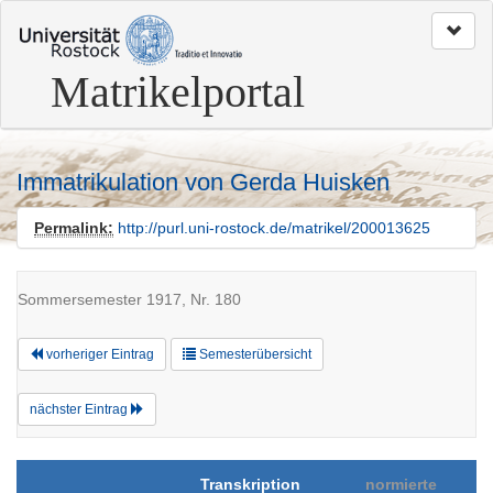
zum
Seitenanfang
Matrikelportal
Immatrikulation von Gerda Huisken
Permalink:
http://purl.uni-rostock.de/matrikel/200013625
Sommersemester 1917, Nr. 180
vorheriger Eintrag
Semesterübersicht
nächster Eintrag
Transkription
normierte