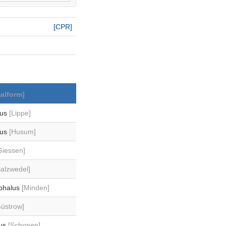
[CPR]
alform]
lus
[Lippe]
tus
[Husum]
Giessen]
Salzwedel]
phalus
[Minden]
Güstrow]
nus
[Schonen]