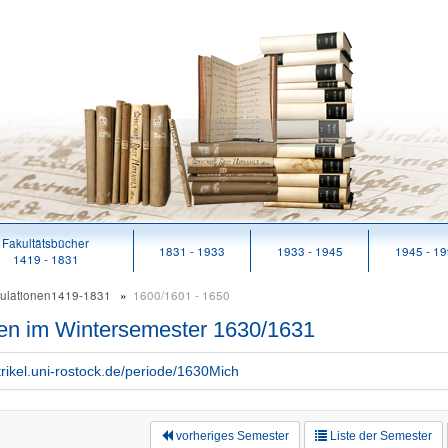
Fakultätsbücher
1831 - 1933
1933 - 1945
1945 - 1
1419 - 1831
kulationen1419-1831
1600/1601 - 1650
nen im Wintersemester 1630/1631
trikel.uni-rostock.de/periode/1630Mich
vorheriges Semester
Liste der Semester