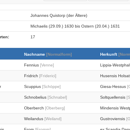
Johannes Quistorp (der Ältere)
Michaelis (29.09.) 1630 bis Ostern (20.04.) 1631
rten:
17
Nachname
[Normalform]
Herkunft
[Norm
Fennius
[Venne]
Lippia-Westpha
Fridrich
[Friderici]
Husensis Holsa
r
Scuppius
[Schöppe]
Giesa-Hessus
[
Schnobelius
[Schnabel]
Soltquellensis
[
Oberberch
[Oberberg]
Mindensis West
Weilandus
[Weiland]
Gustroviensis
[
nis
From
[Fromm]
ex Scandia Da