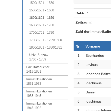
1500/1501 - 1550
1550/1551 - 1600
Rektor:
1600/1601 - 1650
Zeitraum:
1650/1651 - 1700
Zahl der Immatrikulie
1700/1701 - 1750
1750/1751 - 1799/1800
Nr
Vorname
1800/1801 - 1830/1831
Univ. Bützow
1
Eberhardus
1760 - 1789
2
Levinus
Fakultätsbücher
1419-1831
3
Iohannes Baltze
Immatrikulationen
4
Ioachimus
1831-1933
Immatrikulationen
5
Daniel
1933-1945
6
Ioachimus
Immatrikulationen
1945-1992
7
Iohannes Iohan