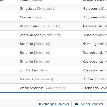
Schevigius
[Schevigius]
Nidrocensis
[Dr
Crause
[Kruse]
Ruppinensis
[Ru
Varenholdus
[Fahrenholtz]
Treptoviensis
[T
von Widebach
[Weidebach]
Lusatus
[Lausitz
Scnettler
[Schnittler]
Hamburgensis
Scnettler
[Schnittler]
Rostochiensis
[
Scnettler
[Schnittler]
Rostochiensis
[
von Hecken
[Heck]
Rostochiensis
[
Melissus
[Melissaeus]
Cimber
[Cimbris
Wackenroderus
[Wackenröder]
Alfeldensis Sax
vorheriges Semester
Liste der Semester