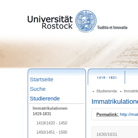
zum
Seitenanfang
1419 - 1831
Startseite
Suche
Studierende
Immatri
Studierende
Immatrikulatio
Immatrikulationen
1419-1831
Permalink:
http://ma
1419/1420 - 1450
1450/1451 - 1500
1630/1631