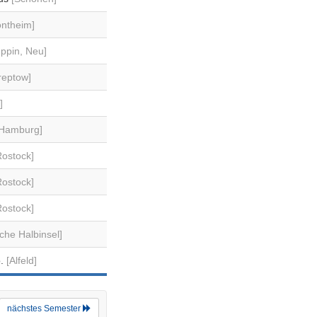
ontheim]
ppin, Neu]
reptow]
]
[Hamburg]
Rostock]
Rostock]
Rostock]
che Halbinsel]
o.
[Alfeld]
nächstes Semester