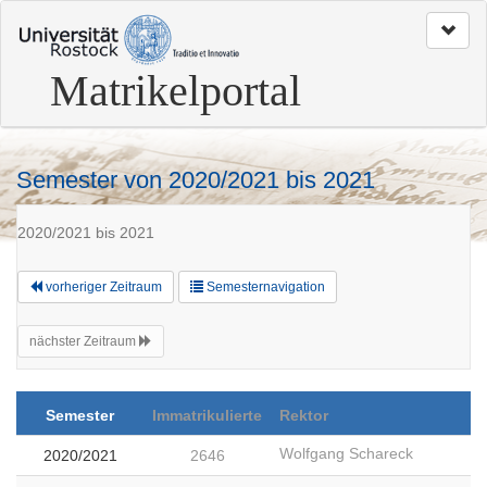
zum
Seitenanfang
Matrikelportal
Semester von 2020/2021 bis 2021
2020/2021 bis 2021
vorheriger Zeitraum
Semesternavigation
nächster Zeitraum
Semester
Immatrikulierte
Rektor
Wolfgang Schareck
2020/2021
2646