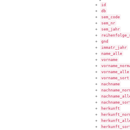
id
db
sem_code
sem_nr
sem_jahr
reihenfolge_
gnd
immatr_jahr
name_alle
vorname
vorname_norm
vorname_alle
vorname_sort
nachname
nachname_nor
nachname_all
nachname_sor
herkunft
herkunft_nor
herkunft_all
herkunft_sor