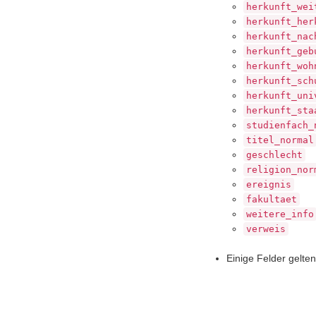
herkunft_wei
herkunft_her
herkunft_nac
herkunft_geb
herkunft_woh
herkunft_sch
herkunft_uni
herkunft_sta
studienfach_
titel_normal
geschlecht
religion_nor
ereignis
fakultaet
weitere_info
verweis
Einige Felder gelte