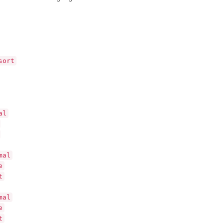
sort
al
mal
e
t
mal
e
t