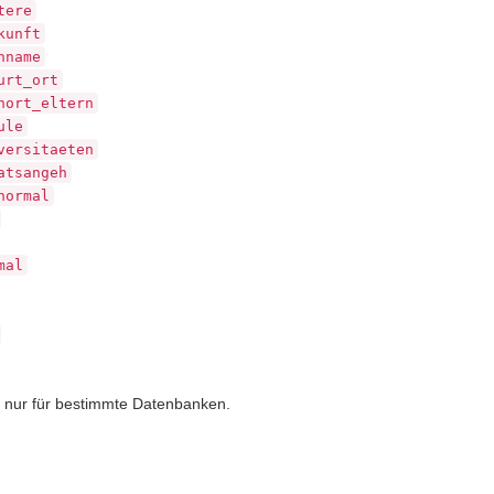
tere
kunft
hname
urt_ort
nort_eltern
ule
versitaeten
atsangeh
normal
mal
n nur für bestimmte Datenbanken.