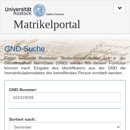
zum
Seitenanfang
Matrikelportal
GND-Suche
Einige bekannte Rostocker StudentInnen finden sich in der
Gemeinsamen NormDatei (GND) wieder. Mit diesem Formular
können nach Eingabe des Identifikators aus der GND die
Immatrikulationsdaten der betreffenden Person ermittelt werden.
GND-Nummer:
Sortiert nach: