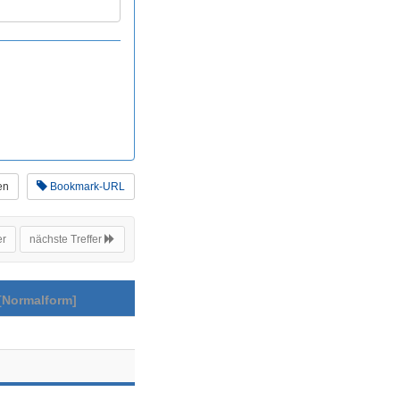
en
Bookmark-URL
er
nächste Treffer
[Normalform]