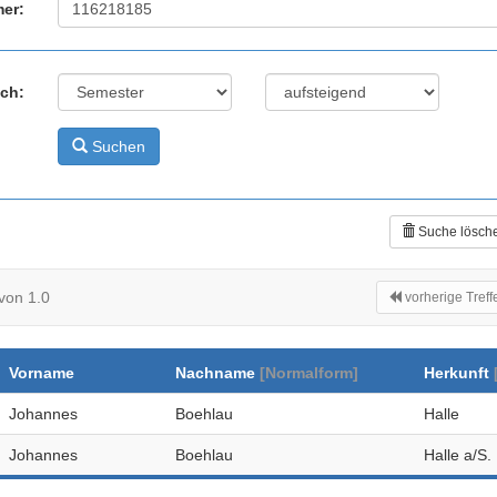
er:
ach:
Suchen
Suche lösch
von 1.0
vorherige Treff
Vorname
Nachname
[Normalform]
Herkunft
Johannes
Boehlau
Halle
Johannes
Boehlau
Halle a/S.