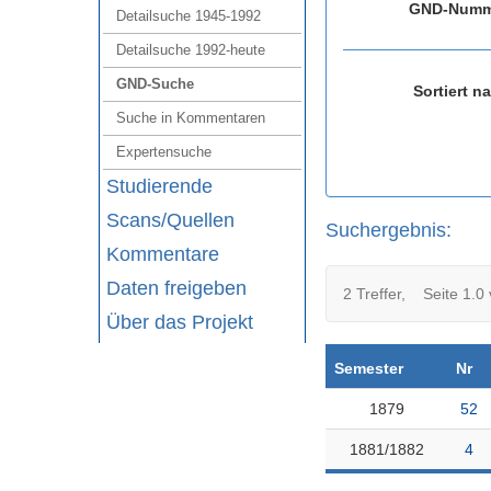
GND-Numm
Detailsuche 1945‑1992
Detailsuche 1992‑heute
GND‑Suche
Sortiert n
Suche in Kommentaren
Expertensuche
Studierende
Scans/Quellen
Suchergebnis:
Kommentare
Daten freigeben
2 Treffer, Seite 1.0 
Über das Projekt
Semester
Nr
1879
52
1881/1882
4