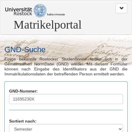
zum
Seitenanfang
Matrikelportal
GND-Suche
Einige bekannte Rostocker StudentInnen finden sich in der
Gemeinsamen NormDatei (GND) wieder. Mit diesem Formular
können nach Eingabe des Identifikators aus der GND die
Immatrikulationsdaten der betreffenden Person ermittelt werden.
GND-Nummer:
Sortiert nach: