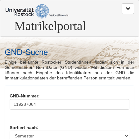
zum
Seitenanfang
Matrikelportal
GND-Suche
Einige bekannte Rostocker StudentInnen finden sich in der
Gemeinsamen NormDatei (GND) wieder. Mit diesem Formular
können nach Eingabe des Identifikators aus der GND die
Immatrikulationsdaten der betreffenden Person ermittelt werden.
GND-Nummer:
Sortiert nach: