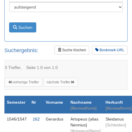
Suchen
Suchergebnis:
Suche löschen
Bookmark-URL
3 Treffer, Seite 1.0 von 1.0
vorherige Treffer
nächste Treffer
Semester
Nr
Vorname
Nachname
Herkunft
[Normalform]
[Normalform]
1546/1547
162
Gerardus
Artopeus {alias
Sleidanus
Nennius}
[Schleiden]
[Artopeus|Nenn]