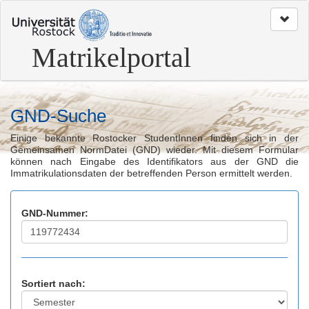
zum
Seitenanfang
Matrikelportal
GND-Suche
Einige bekannte Rostocker StudentInnen finden sich in der
Gemeinsamen NormDatei (GND) wieder. Mit diesem Formular
können nach Eingabe des Identifikators aus der GND die
Immatrikulationsdaten der betreffenden Person ermittelt werden.
GND-Nummer:
Sortiert nach: