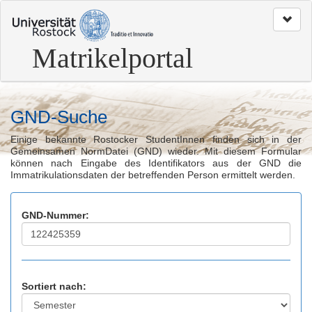
zum
Seitenanfang
Matrikelportal
GND-Suche
Einige bekannte Rostocker StudentInnen finden sich in der
Gemeinsamen NormDatei (GND) wieder. Mit diesem Formular
können nach Eingabe des Identifikators aus der GND die
Immatrikulationsdaten der betreffenden Person ermittelt werden.
GND-Nummer:
Sortiert nach: