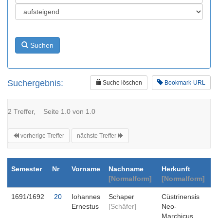
Suchen
Suchergebnis:
Suche löschen
Bookmark-URL
2 Treffer, Seite 1.0 von 1.0
vorherige Treffer
nächste Treffer
Semester
Nr
Vorname
Nachname
Herkunft
[Normalform]
[Normalform]
1691/1692
20
Iohannes
Schaper
Cüstrinensis
Ernestus
[Schäfer]
Neo-
Marchicus