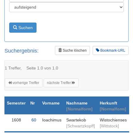
Suchen
Suchergebnis:
Suche löschen
Bookmark-URL
1 Treffer, Seite 1.0 von 1.0
vorherige Treffer
nächste Treffer
Semester
Nr
Vorname
Nachname
Herkunft
[Normalform]
[Normalform]
1608
60
Ioachimus
Swartekob
Wistochienses
[Schwartzkopff]
[Wittstock]