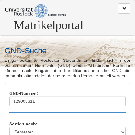
zum
Seitenanfang
Matrikelportal
GND-Suche
Einige bekannte Rostocker StudentInnen finden sich in der
Gemeinsamen NormDatei (GND) wieder. Mit diesem Formular
können nach Eingabe des Identifikators aus der GND die
Immatrikulationsdaten der betreffenden Person ermittelt werden.
GND-Nummer:
Sortiert nach: