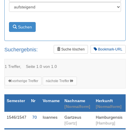
Suchen
Suchergebnis:
Suche löschen
Bookmark-URL
1 Treffer, Seite 1.0 von 1.0
vorherige Treffer
nächste Treffer
Semester
Nr
Vorname
Nachname
Herkunft
[Normalform]
[Normalform]
1546/1547
70
Ioannes
Gartzeus
Hamburgensis
[Gartz]
[Hamburg]