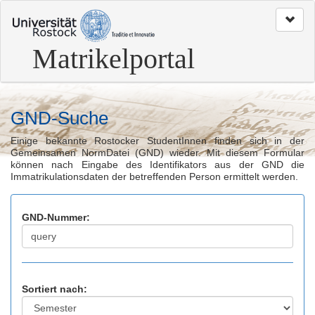
zum
Seitenanfang
Matrikelportal
GND-Suche
Einige bekannte Rostocker StudentInnen finden sich in der
Gemeinsamen NormDatei (GND) wieder. Mit diesem Formular
können nach Eingabe des Identifikators aus der GND die
Immatrikulationsdaten der betreffenden Person ermittelt werden.
GND-Nummer:
Sortiert nach: