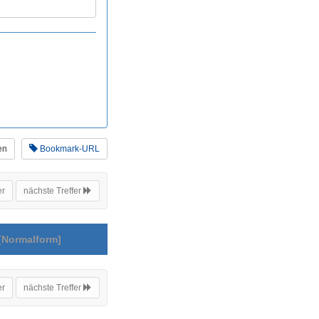
en
Bookmark-URL
er
nächste Treffer
[Normalform]
er
nächste Treffer