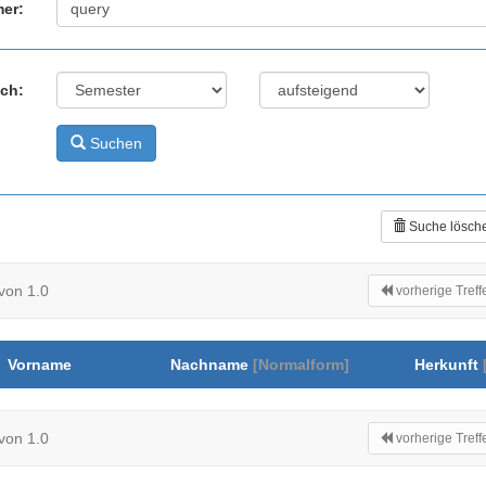
er:
ach:
Suchen
Suche lösch
von 1.0
vorherige Treff
Vorname
Nachname
[Normalform]
Herkunft
von 1.0
vorherige Treff